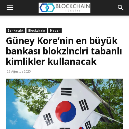
Blockchain
Türkiye
Bankacılık
Blockchain
Haber
Platformu
Güney Kore’nin en büyük
bankası blokzinciri tabanlı
kimlikler kullanacak
26 Ağustos 2020