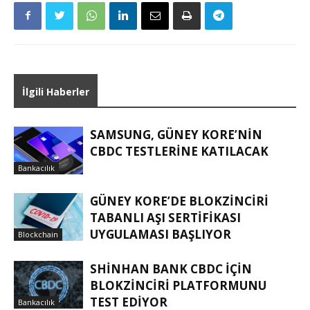
İlgili Haberler
SAMSUNG, GÜNEY KORE’NIN
CBDC TESTLERINE KATILACAK
Bankacılık
GÜNEY KORE’DE BLOKZINCIRI
TABANLI AŞI SERTIFIKASI
UYGULAMASI BAŞLIYOR
Blockchain
SHINHAN BANK CBDC IÇIN
BLOKZINCIRI PLATFORMUNU
TEST EDIYOR
Bankacılık