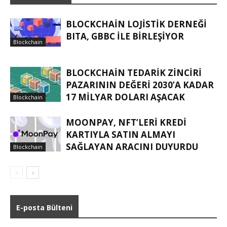
BLOCKCHAIN LOJISTIK DERNEĞI
BITA, GBBC ILE BIRLEŞIYOR
Blockchain
BLOCKCHAIN TEDARIK ZINCIRI
PAZARININ DEĞERI 2030’A KADAR
17 MILYAR DOLARI AŞACAK
Blockchain
MOONPAY, NFT’LERI KREDI
KARTIYLA SATIN ALMAYI
SAĞLAYAN ARACINI DUYURDU
Blockchain
E-posta Bülteni