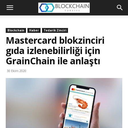
Blockchain
Türkiye
Blockchain
Haber
Tedarik Zinciri
Platformu
Mastercard blokzinciri
gıda izlenebilirliği için
GrainChain ile anlaştı
30 Ekim 2020