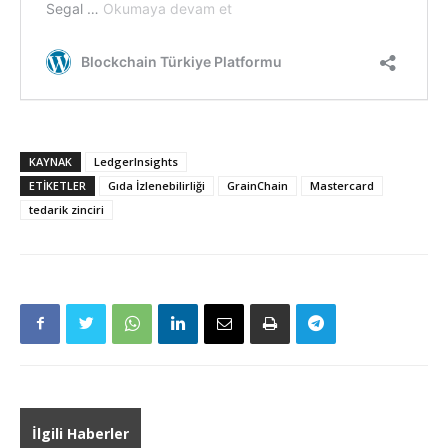
KAYNAK
LedgerInsights
ETIKETLER
Gıda İzlenebilirliği
GrainChain
Mastercard
tedarik zinciri
İlgili Haberler