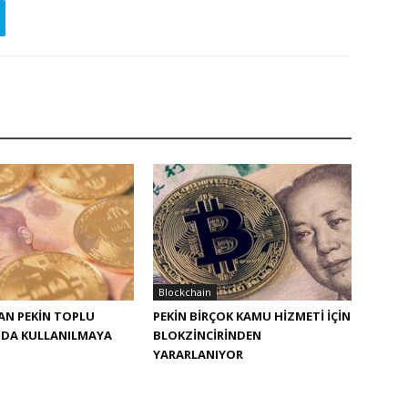
Blockchain
UAN PEKIN TOPLU
PEKIN BIRÇOK KAMU HIZMETI IÇIN
NDA KULLANILMAYA
BLOKZINCIRINDEN
YARARLANIYOR