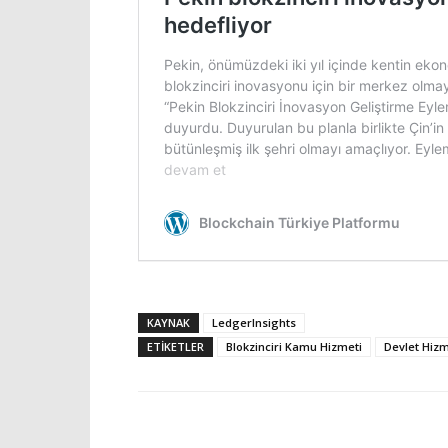
KAYNAK
LedgerInsights
ETIKETLER
Blokzinciri Kamu Hizmeti
Devlet Hizm