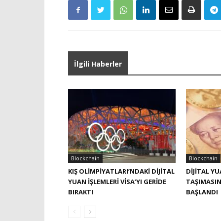
İlgili Haberler
Blockchain
Blockchain
KIŞ OLIMPIYATLARI’NDAKI DIJITAL
DIJITAL Y
YUAN IŞLEMLERI VISA’YI GERIDE
TAŞIMASI
BIRAKTI
BAŞLANDI