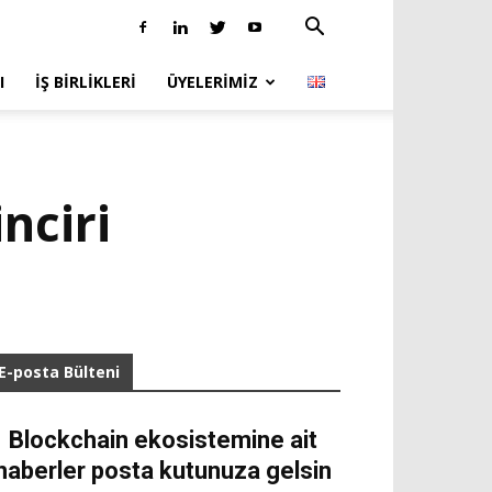
I
İŞ BIRLIKLERI
ÜYELERIMIZ
nciri
E-posta Bülteni
Blockchain ekosistemine ait
haberler posta kutunuza gelsin