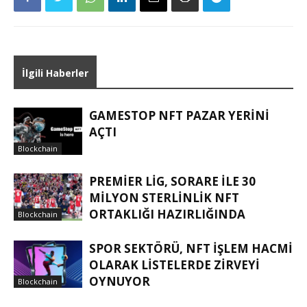
İlgili Haberler
GAMESTOP NFT PAZAR YERINI
AÇTI
Blockchain
PREMIER LIG, SORARE ILE 30
MILYON STERLINLIK NFT
ORTAKLIĞI HAZIRLIĞINDA
Blockchain
SPOR SEKTÖRÜ, NFT IŞLEM HACMI
OLARAK LISTELERDE ZIRVEYI
OYNUYOR
Blockchain