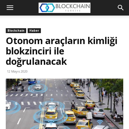
Blockchain
Türkiye
Blockchain
Haber
Platformu
Otonom araçların kimliği
blokzinciri ile
doğrulanacak
12 Mayıs 2020