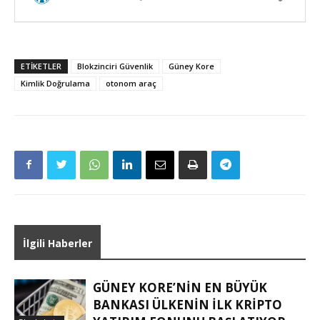
ETIKETLER
Blokzinciri Güvenlik
Güney Kore
Kimlik Doğrulama
otonom araç
İlgili Haberler
GÜNEY KORE’NIN EN BÜYÜK
BANKASI ÜLKENIN ILK KRIPTO