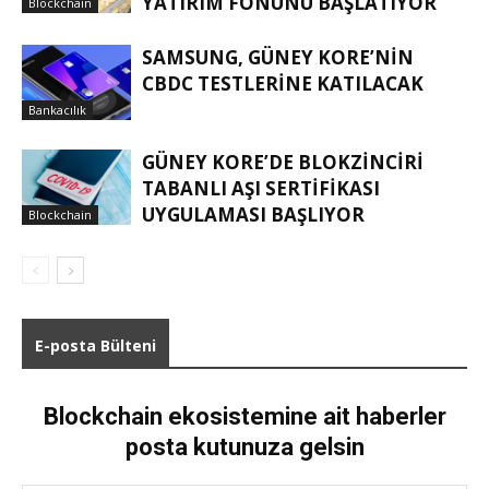
YATIRIM FONUNU BAŞLATIYOR
Blockchain
SAMSUNG, GÜNEY KORE’NIN
CBDC TESTLERINE KATILACAK
Bankacılık
GÜNEY KORE’DE BLOKZINCIRI
TABANLI AŞI SERTIFIKASI
UYGULAMASI BAŞLIYOR
Blockchain
E-posta Bülteni
Blockchain ekosistemine ait haberler
posta kutunuza gelsin