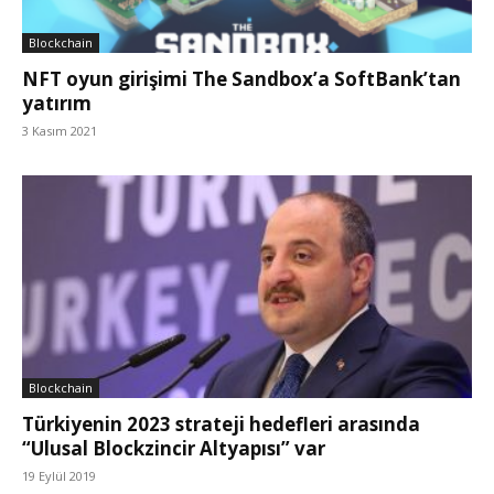
Blockchain
NFT oyun girişimi The Sandbox’a SoftBank’tan
yatırım
3 Kasım 2021
Blockchain
Türkiyenin 2023 strateji hedefleri arasında
“Ulusal Blockzincir Altyapısı” var
19 Eylül 2019