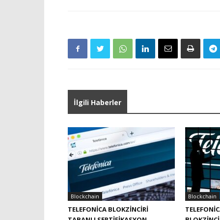
İlgili Haberler
Blockchain
Blockchain
TELEFONICA BLOKZINCIRI
TELEFONI
TABANLI SERTIFIKASYON
BLOKZINCI