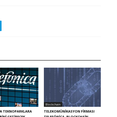
Blockchain
CA TEKNOPARKLARA
TELEKOMÜNIKASYON FIRMASI
RINI GETIRECEK
TELEFÓNICA, BLOCKCHAIN