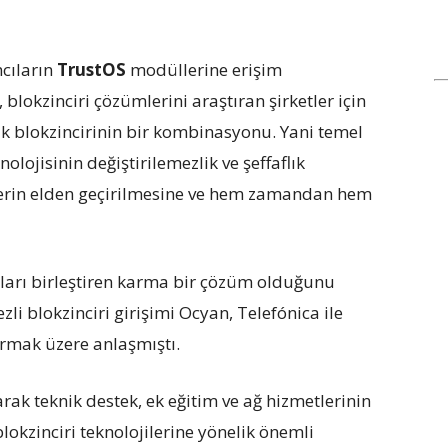
mcıların
TrustOS
modüllerine erişim
lokzinciri çözümlerini araştıran şirketler için
ak blokzincirinin bir kombinasyonu. Yani temel
nolojisinin değiştirilemezlik ve şeffaflık
mlerin elden geçirilmesine ve hem zamandan hem
ğları birleştiren karma bir çözüm olduğunu
zli blokzinciri girişimi Ocyan, Telefónica ile
urmak üzere anlaşmıştı.
rak teknik destek, ek eğitim ve ağ hizmetlerinin
lokzinciri teknolojilerine yönelik önemli