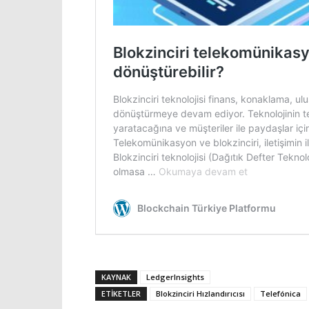
KAYNAK
LedgerInsights
ETIKETLER
Blokzinciri Hızlandırıcısı
Telefónica