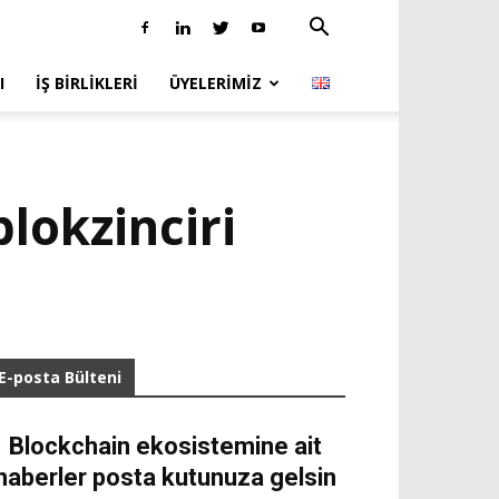
I
İŞ BIRLIKLERI
ÜYELERIMIZ
blokzinciri
E-posta Bülteni
Blockchain ekosistemine ait
haberler posta kutunuza gelsin