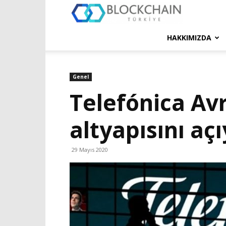
Blockchain
Türkiye
HAKKIMIZDA
Platformu
Genel
Telefónica Avru
altyapısını aç
29 Mayıs 2020