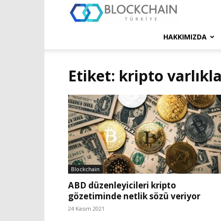
Blockchain
Türkiye
HAKKIMIZDA
Platformu
Etiket: kripto varlıkl
Blockchain
ABD düzenleyicileri kripto
gözetiminde netlik sözü veriyor
24 Kasım 2021