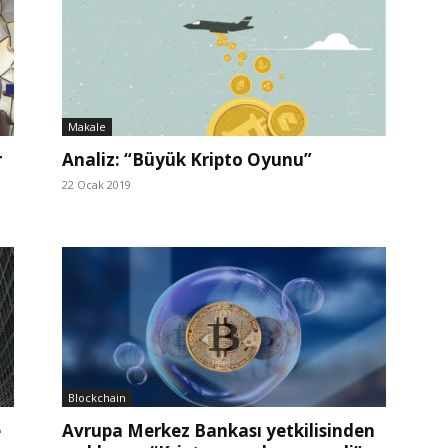
Makale
r
Analiz: “Büyük Kripto Oyunu”
22 Ocak 2019
Blockchain
e
Avrupa Merkez Bankası yetkilisinden