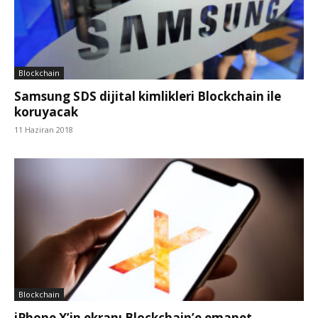
Blockchain
Samsung SDS dijital kimlikleri Blockchain ile
koruyacak
11 Haziran 2018
Blockchain
iPhone X’in ekranı Blockchain’e emanet