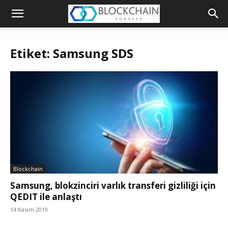
Blockchain
Türkiye
Etiket: Samsung SDS
Platformu
Blockchain
Samsung, blokzinciri varlık transferi gizliliği için
QEDIT ile anlaştı
14 Kasım 2019