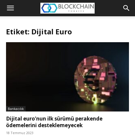
Blockchain
Türkiye
Etiket: Dijital Euro
Platformu
Bankacılık
Dijital euro’nun ilk sürümü perakende
ödemelerini desteklemeyecek
18 Temmuz 2023