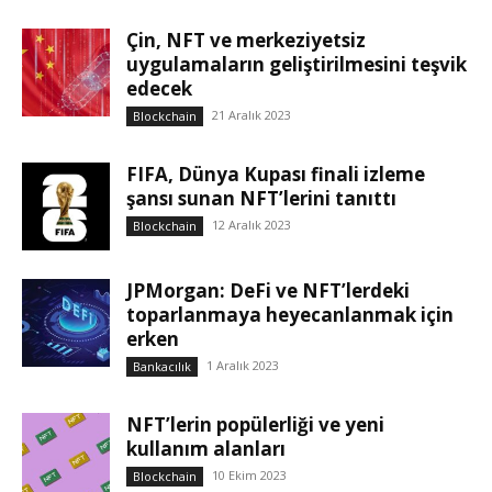
Çin, NFT ve merkeziyetsiz
uygulamaların geliştirilmesini teşvik
edecek
21 Aralık 2023
Blockchain
FIFA, Dünya Kupası finali izleme
şansı sunan NFT’lerini tanıttı
12 Aralık 2023
Blockchain
JPMorgan: DeFi ve NFT’lerdeki
toparlanmaya heyecanlanmak için
erken
1 Aralık 2023
Bankacılık
NFT’lerin popülerliği ve yeni
kullanım alanları
10 Ekim 2023
Blockchain