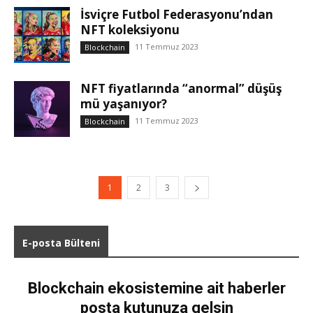
İsviçre Futbol Federasyonu’ndan
NFT koleksiyonu
11 Temmuz 2023
Blockchain
NFT fiyatlarında “anormal” düşüş
mü yaşanıyor?
11 Temmuz 2023
Blockchain
1
2
3
E-posta Bülteni
Blockchain ekosistemine ait haberler
posta kutunuza gelsin