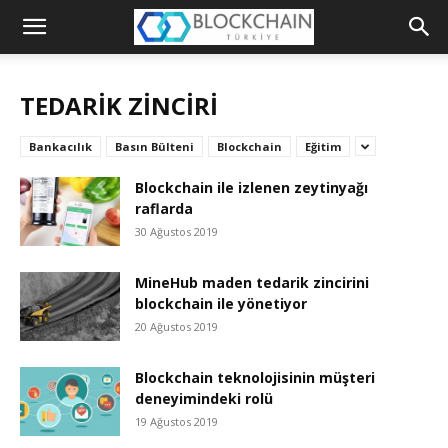
Blockchain
Türkiye
TEDARIK ZINCIRI
Platformu
Bankacılık
Basın Bülteni
Blockchain
Eğitim
Blockchain ile izlenen zeytinyağı
raflarda
30 Ağustos 2019
MineHub maden tedarik zincirini
blockchain ile yönetiyor
20 Ağustos 2019
Blockchain teknolojisinin müşteri
deneyimindeki rolü
19 Ağustos 2019